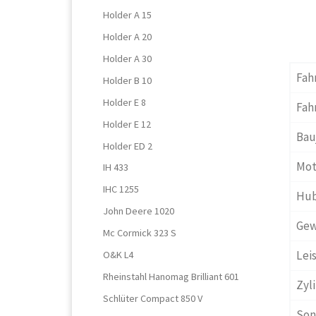
Holder A 15
Holder A 20
Holder A 30
Fah
Holder B 10
Holder E 8
Fah
Holder E 12
Bau
Holder ED 2
Mot
IH 433
IHC 1255
Hub
John Deere 1020
Gew
Mc Cormick 323 S
Lei
O&K L4
Rheinstahl Hanomag Brilliant 601
Zyli
Schlüter Compact 850 V
Son