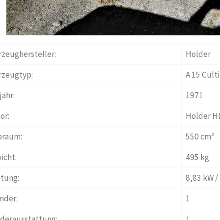
rzeughersteller:
Holder
rzeugtyp:
A 15 Culti
jahr:
1971
or:
Holder H
raum:
550 cm³
icht:
495 kg
stung:
8,83 kW /
nder:
1
derausstattung:
/