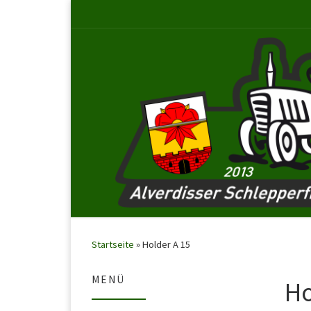
Startseite
»
Holder A 15
MENÜ
Ho