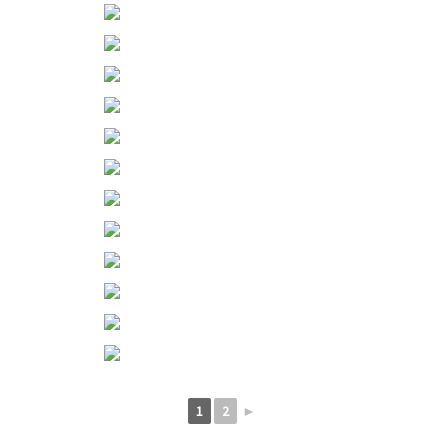
1
2
►